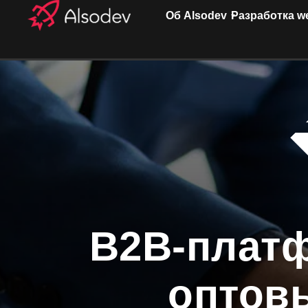
Об Alsodev
Разработка w
B2B-платф
оптов