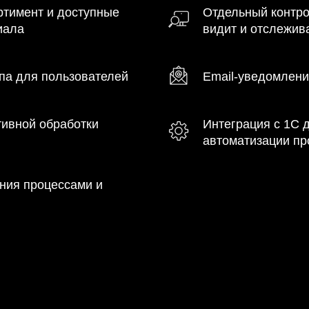
ртимент и доступные
Отдельный контро
иала
видит и отслежива
упа для пользователей
Email-уведомлени
тивной обработки
Интеграция с 1С 
автоматизации пр
ния процессами и