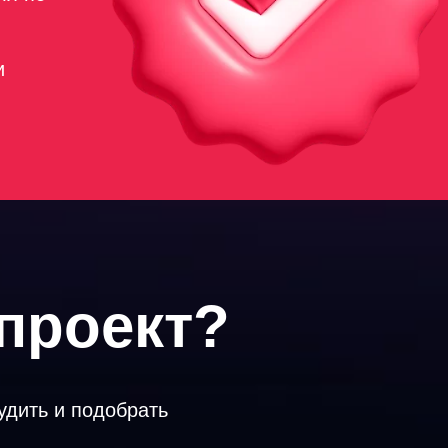
и
проект?
удить и подобрать