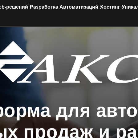
eb-решений
Разработка Автоматизаций
Хостинг
Уника
орма для авт
ых продаж и ра