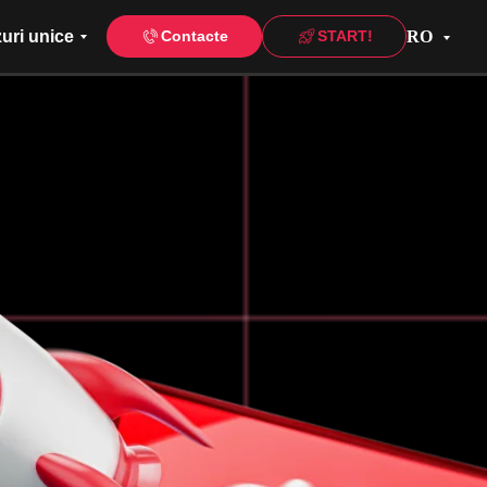
uri unice
RO
Contacte
START!