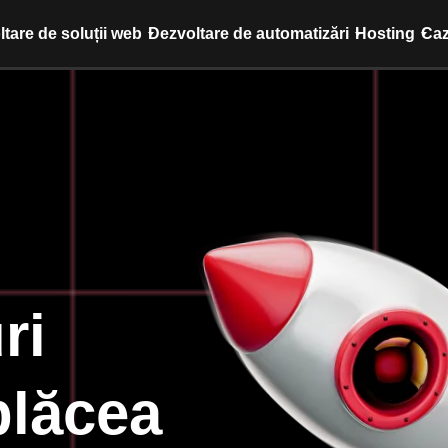
tare de soluții web
Dezvoltare de automatizări
Hosting
Caz
ri
plăcea