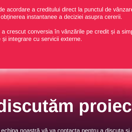
 acordare a creditului direct la punctul de vânzar
 obținerea instantanee a deciziei asupra cererii.
 a crescut conversia în vânzările pe credit și a simp
 și integrare cu servicii externe.
discutăm proiec
r echipa noastră vă va contacta pentru a discuta și