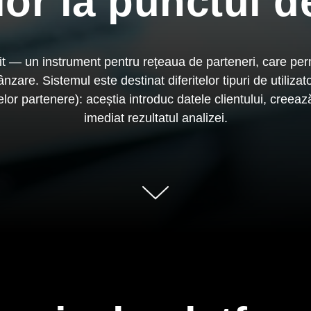
lor la punctul 
t — un instrument pentru rețeaua de parteneri, care pe
ânzare. Sistemul este destinat diferitelor tipuri de utiliza
lor partenere): aceștia introduc datele clientului, creeaz
imediat rezultatul analizei.