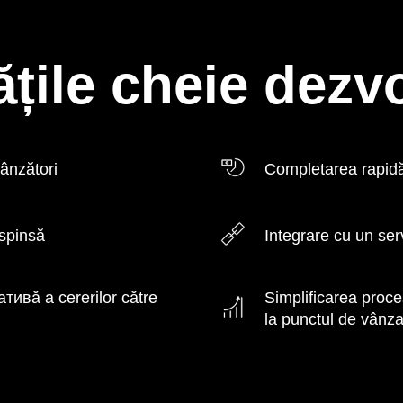
ățile cheie dezvo
ânzători
Completarea rapidă 
espinsă
Integrare cu un ser
тивă a cererilor către
Simplificarea proce
la punctul de vânz