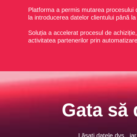
Platforma a permis mutarea procesului de
la introducerea datelor clientului până la
Soluția a accelerat procesul de achiziție,
activitatea partenerilor prin automatizare
Gata să 
Lăsați datele dvs., ia