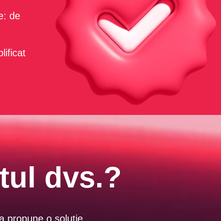
e: de
lificat
tul dvs.?
 a propune o soluție