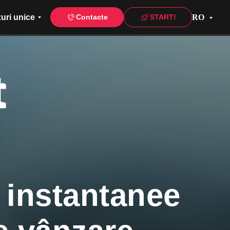
uri unice
RO
Contacte
START!
 instantanee