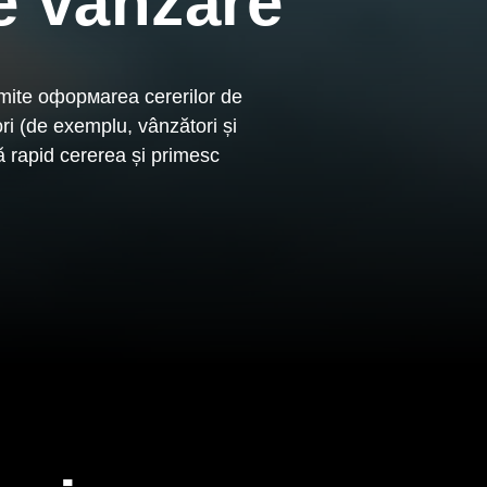
de vânzare
rmite оформarea cererilor de
tori (de exemplu, vânzători și
ă rapid cererea și primesc